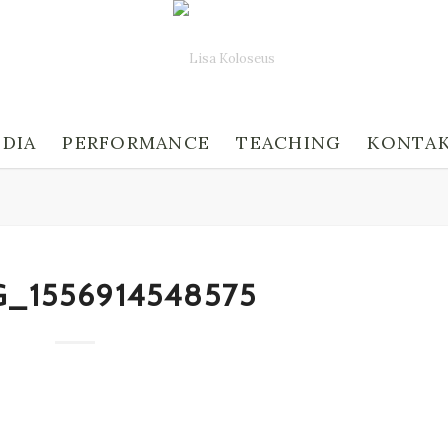
DIA
PERFORMANCE
TEACHING
KONTA
G_1556914548575